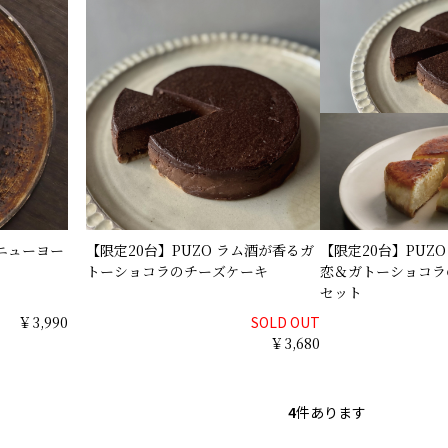
 ニューヨー
【限定20台】PUZO ラム酒が香るガ
【限定20台】PUZ
トーショコラのチーズケーキ
恋＆ガトーショコラ
セット
￥3,990
SOLD OUT
￥3,680
4
件あります