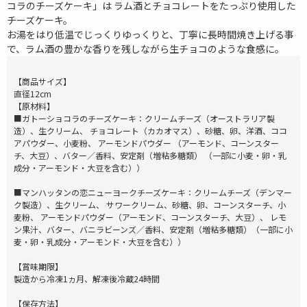
コラのチーズケーキ」は ラム酒とチョコレートをたっぷり使用した
チーズケーキ。
お湯をはり低温でじっくりゆっくりと、丁寧に長時間焼き上げる事
で、ラム酒の豊かな香りを残しながら生チョコのような食感に。
【商品サイズ】
直径12cm
【原材料】
■ガトーショコラのチーズケーキ：クリームチーズ（オーストラリア製
造）、生クリーム、 チョコレート（カカオマス）、砂糖、卵、洋酒、ココ
アパウダー、小麦粉、 アーモンドパウダー （アーモンド、コーンスター
チ、大豆）、バター／香料、安定剤（増粘多糖類） （一部に小麦・卵・乳
成分・アーモンド・大豆を含む））
■マンハッタンの恋ニューヨークチーズケーキ：クリームチーズ（デンマー
ク製造）、生クリーム、 サワークリーム、砂糖、卵、コーンスターチ、小
麦粉、 アーモンドパウダー（アーモンド、コーンスターチ、大豆）、 レモ
ン果汁、バター、バニラビーンズ／香料、安定剤（増粘多糖類）（一部に小
麦・卵・乳成分・アーモンド・大豆を含む））
【賞味期限】
製造から冷凍1ヵ月、解凍後冷蔵24時間
【保存方法】