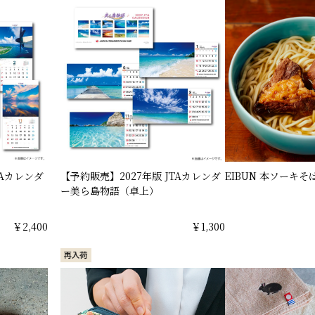
TAカレンダ
【予約販売】2027年版 JTAカレンダ
EIBUN 本ソーキそ
ー美ら島物語（卓上）
￥2,400
￥1,300