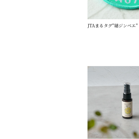
JTAまるタグ"結ジンベエ"