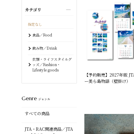
カテゴリ
指定なし
食品／Food
飲み物／Drink
衣類・ライフスタイルグ
ッズ／Fashion・
Lifestyle goods
【予約販売】2027年版 J
ー美ら島物語（壁掛け）
Genre
ジャンル
すべての商品
JTA・RAC関連商品／JTA