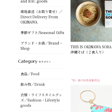
and RAC goods
産地直送（お取り寄せ）／
Direct Delivery From
OKINAWA
季節ギフト/Seasonal Gifts
ブランド・お店／Brand・
THIS IS OKINAWA S
Shop
沖縄そば（２食入り）
Category
カテゴリー
食品／Food
飲み物／Drink
衣類・ライフスタイルグッ
ズ／Fashion・Lifestyle
goods