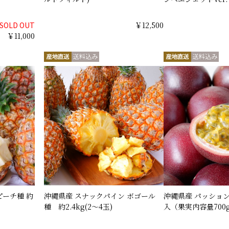
SOLD OUT
￥12,500
￥11,000
ピーチ種 約
沖縄県産 スナックパイン ボゴール
沖縄県産 パッションフ
種 約2.4kg(2～4玉)
入（果実内容量700