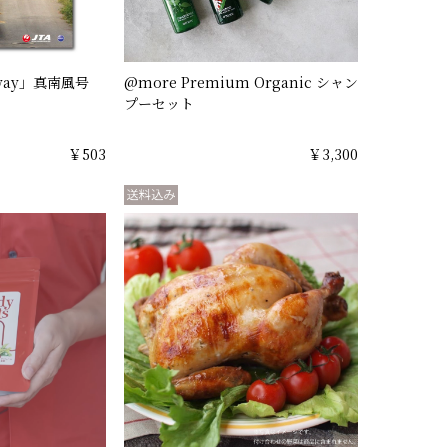
lway」真南風号
@more Premium Organic シャン
プーセット
￥503
￥3,300