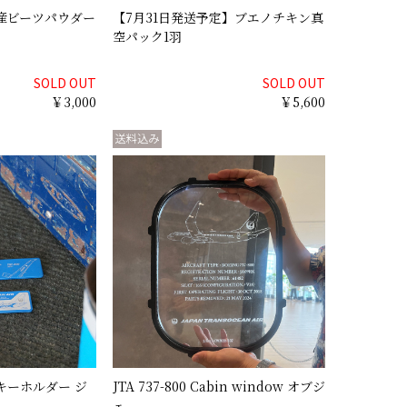
 沖縄産ビーツパウダー
【7月31日発送予定】ブエノチキン真
空パック1羽
SOLD OUT
SOLD OUT
￥3,000
￥5,600
キーホルダー ジ
JTA 737-800 Cabin window オブジ
ェ