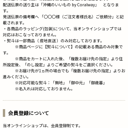
配送伝票の送り主は「沖縄のいいもの by Coralway」 となりま
す。
発送伝票の備考欄へ 「〇〇〇様（ご注文者様氏名）ご依頼分」と記
載されます。
・各商品のラッピング(包装)について、当オンラインショップでは
対応はおこなっておりません。
・熨斗は一部商品（ 産地直送 ）のみ対応しております。
※商品ページに【熨斗について】の記載ある商品のみ対象で
す。
※商品をカートに入れた後、「複数お届け先の指定」より住
所設定後、「のし設定」よりご希望の熨斗をご選択ください。
※お届け先が1ヵ所の場合でも「複数お届け先の指定」よりお
進みください。
※対応可能な熨斗：「無地」「御中元」「御歳暮」
※名入れは対応しておりません。
会員登録について
当オンラインショップは、会員登録制です。