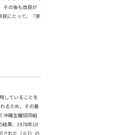
 その後も改良が
県民にとって、「家
使用していることを
られるため、その基
て沖縄生麺協同組
果、1978年10
可された（※2）の