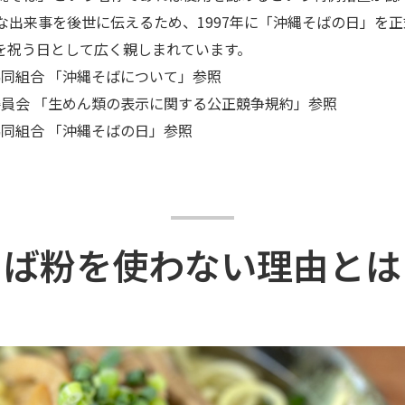
な出来事を後世に伝えるため、1997年に「沖縄そばの日」を
を祝う日として広く親しまれています。
協同組合
「沖縄そばについて」
参照
委員会
「生めん類の表示に関する公正競争規約」
参照
協同組合
「沖縄そばの日」
参照
そば粉を使わない理由とは