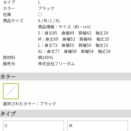
タイプ
L
カラー
ブラック
在庫
○
商品サイズ
S / M / L / XL
商品情報：サイズ（約・cm）
S：身丈65 身幅49 肩幅42 袖丈19
M：身丈69 身幅52 肩幅46 袖丈20
L：身丈73 身幅55 肩幅50 袖丈22
XL：身丈77 身幅58 肩幅54 袖丈24
原材料
綿100％
販売元
株式会社フリーダム
カラー
選択されたカラー：ブラック
タイプ
S
M