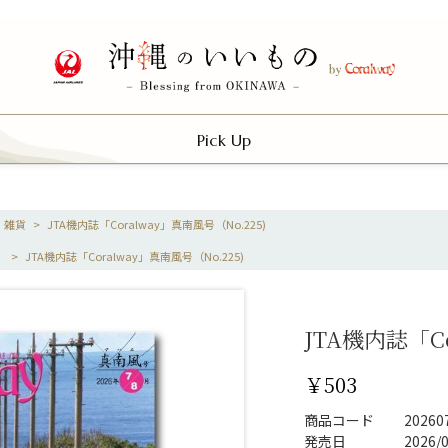
Pick Up
・雑貨
>
JTA機内誌「Coralway」真南風号（No.225)
」
>
JTA機内誌「Coralway」真南風号（No.225)
JTA機内誌「Co
￥503
商品コード
20260
発売日
2026/