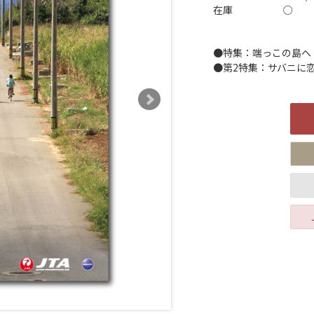
在庫
○
●特集：端っこの島へ
●第2特集：サバニに