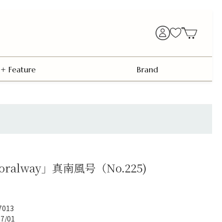
+ Feature
Brand
ralway」真南風号（No.225)
7013
07/01