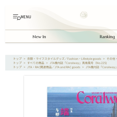
MENU
New In
Ranking
>
衣類・ライフスタイルグッズ／Fashion・Lifestyle goods
>
その他
>
すべての商品
>
JTA機内誌「Coralway」真南風号（No.225)
>
JTA・RAC関連商品／JTA and RAC goods
>
JTA機内誌「Coralway