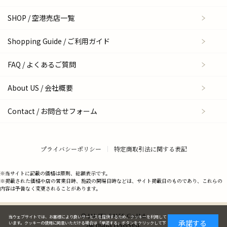
SHOP / 空港売店一覧
Shopping Guide / ご利用ガイド
FAQ / よくあるご質問
About US / 会社概要
Contact / お問合せフォーム
プライバシーポリシー
特定商取引法に関する表記
※当サイトに記載の価格は原則、総額表示です。
※掲載された価格や店の営業日時、施設の開場日時などは、サイト掲載日のものであり、これらの
内容は予告なく変更されることがあります。
© JAL JTA SALES Co.,Ltd.
当ウェブサイトでは、お客様により良いサービスを提供するため、クッキーを利用して
承諾する
います。クッキーの使用に同意いただける場合は「承諾する」ボタンをクリックして下
All rights reserved.