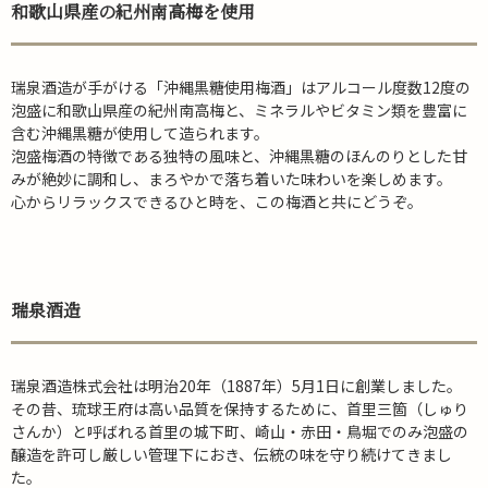
和歌山県産の紀州南高梅を使用
瑞泉酒造が手がける「沖縄黒糖使用梅酒」はアルコール度数12度の
泡盛に和歌山県産の紀州南高梅と、ミネラルやビタミン類を豊富に
含む沖縄黒糖が使用して造られます。
泡盛梅酒の特徴である独特の風味と、沖縄黒糖のほんのりとした甘
みが絶妙に調和し、まろやかで落ち着いた味わいを楽しめます。
心からリラックスできるひと時を、この梅酒と共にどうぞ。
瑞泉酒造
瑞泉酒造株式会社は明治20年（1887年）5月1日に創業しました。
その昔、琉球王府は高い品質を保持するために、首里三箇（しゅり
さんか）と呼ばれる首里の城下町、崎山・赤田・鳥堀でのみ泡盛の
醸造を許可し厳しい管理下におき、伝統の味を守り続けてきまし
た。