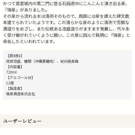
かつて首里城内の第二門に登る石段途中にこんこんと湧き出る泉、
「瑞泉」がありました。
その泉から流れる水は清冽そのもので、周囲には泉を讃えた碑文数
本建てられていたようです。この清らかな泉のように清冽で芳醇な
酒造りをめざし、また伝統ある泡盛造りがますます発展し、代々永
く受け継がれていくように願い、この泉に因んで銘柄に 『瑞泉』と
命名したといわれています。
【原材料】
琉球泡盛、糖類（沖縄黒糖他）、紀州南高梅
【内容量】
720ml
【アルコール分】
12度
【製造者】
瑞泉酒造株式会社
ユーザーレビュー