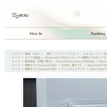
MENU
New In
Ranking
>
食品／Food
>
菓子・スイーツ・アイス
>
チョコレート
>
B
>
すべての商品
>
Bean to Bar 70%チョコレート3種類とカカオニ
>
産地直送（お取り寄せ）／Direct Delivery From OKINAWA
>
Bea
>
季節ギフト/Seasonal Gifts
>
お中元・夏ギフト
>
Bean to B
>
季節ギフト/Seasonal Gifts
>
バレンタインギフト
>
Bean to 