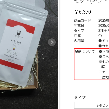
セット(ギフ
￥6,370
商品コード
20250
発売日
2025/
タイプ
3種＋
在庫
〇
内容量
●チョ
●カカ
配送について
※本商
※こち
※他の
（同一
※カー
※産地
タイプ
3種セッ