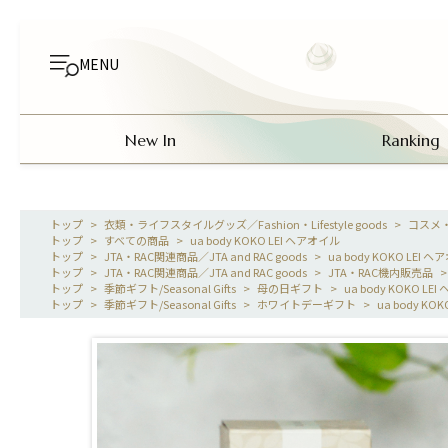
MENU
New In
Ranking
>
衣類・ライフスタイルグッズ／Fashion・Lifestyle goods
>
コスメ
>
すべての商品
>
ua body KOKO LEI ヘアオイル
>
JTA・RAC関連商品／JTA and RAC goods
>
ua body KOKO LEI 
>
JTA・RAC関連商品／JTA and RAC goods
>
JTA・RAC機内販売品
>
季節ギフト/Seasonal Gifts
>
母の日ギフト
>
ua body KOKO LE
>
季節ギフト/Seasonal Gifts
>
ホワイトデーギフト
>
ua body KO