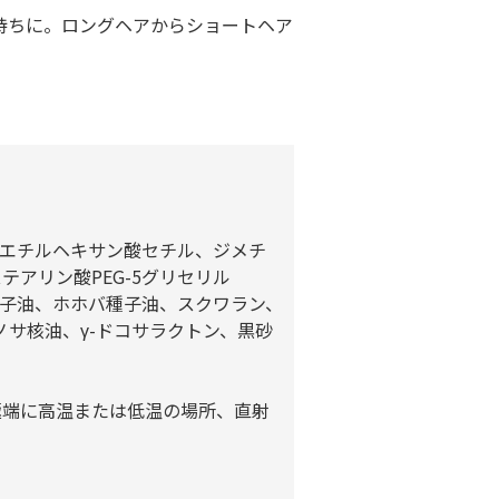
持ちに。ロングヘアからショートヘア
、エチルヘキサン酸セチル、ジメチ
アリン酸PEG-5グリセリル
種子油、ホホバ種子油、スクワラン、
ノサ核油、γ-ドコサラクトン、黒砂
極端に高温または低温の場所、直射