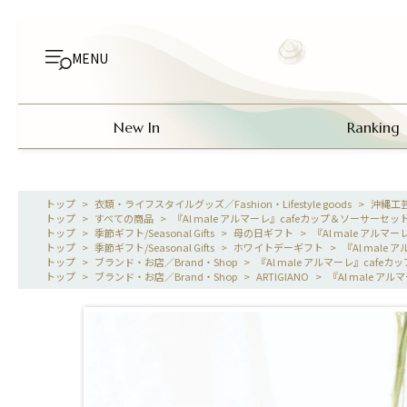
MENU
New In
Ranking
>
衣類・ライフスタイルグッズ／Fashion・Lifestyle goods
>
沖縄工
>
すべての商品
>
『Al male アルマーレ』cafeカップ＆ソーサーセッ
>
季節ギフト/Seasonal Gifts
>
母の日ギフト
>
『Al male アル
>
季節ギフト/Seasonal Gifts
>
ホワイトデーギフト
>
『Al male
>
ブランド・お店／Brand・Shop
>
『Al male アルマーレ』cafe
>
ブランド・お店／Brand・Shop
>
ARTIGIANO
>
『Al male ア