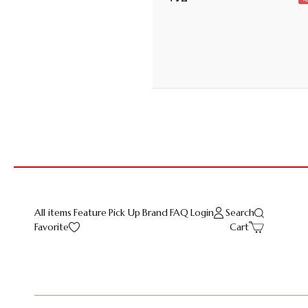
All items
Feature
Pick Up
Brand
FAQ
Login
Search
Favorite
Cart